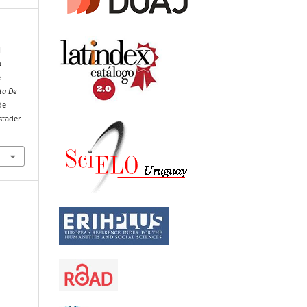
l
a
e
ta De
de
stader