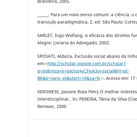
Brasileira, 2005.
______. Para um novo senso comum: a ciência, o di
transição paradigmática. 2. ed. São Paulo: Corte
SARLET, Ingo Wolfang. A eficácia dos direitos fu
Alegre: Livraria do Advogado, 2003.
SPOSATI, Aldaíza. Exclusão social abaixo da linh
em:<
http://scholar.google.com.br/scholar?
q=pobreza+e+exclus%C3%A3o+social&hl=pt-
BR&lr=lang_pt&start=10&sa=N
>. Acesso em: 17 
VERONESE, Josiane Rose Petry O melhor interess
interdisciplinar.. In: PEREIRA, Tânia da Silva (Coo
Renovar, 2000