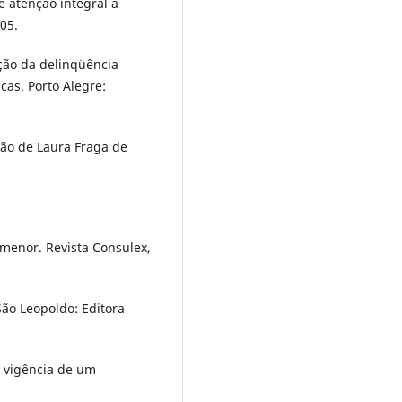
e atenção integral à
005.
nção da delinqüência
icas. Porto Alegre:
ão de Laura Fraga de
o menor. Revista Consulex,
São Leopoldo: Editora
 vigência de um