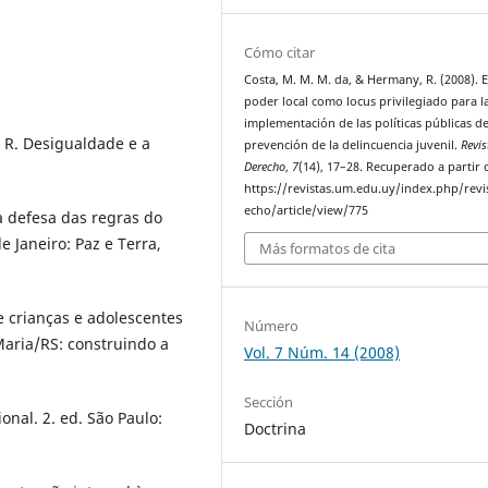
Cómo citar
Costa, M. M. M. da, & Hermany, R. (2008). E
poder local como locus privilegiado para l
implementación de las políticas públicas d
 R. Desigualdade e a
prevención de la delincuencia juvenil.
Revis
Derecho
,
7
(14), 17–28. Recuperado a partir 
https://revistas.um.edu.uy/index.php/revi
echo/article/view/775
 defesa das regras do
 Janeiro: Paz e Terra,
Más formatos de cita
 crianças e adolescentes
Número
Maria/RS: construindo a
Vol. 7 Núm. 14 (2008)
Sección
onal. 2. ed. São Paulo:
Doctrina