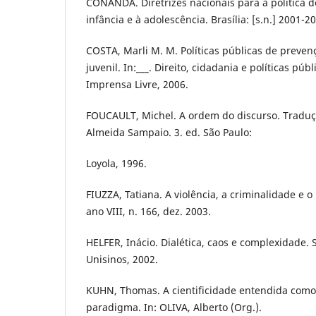
CONANDA. Diretrizes nacionais para a política d
infância e à adolescência. Brasília: [s.n.] 2001-2
COSTA, Marli M. M. Políticas públicas de preve
juvenil. In:___. Direito, cidadania e políticas públ
Imprensa Livre, 2006.
FOUCAULT, Michel. A ordem do discurso. Traduç
Almeida Sampaio. 3. ed. São Paulo:
Loyola, 1996.
FIUZZA, Tatiana. A violência, a criminalidade e 
ano VIII, n. 166, dez. 2003.
HELFER, Inácio. Dialética, caos e complexidade. 
Unisinos, 2002.
KUHN, Thomas. A cientificidade entendida como
paradigma. In: OLIVA, Alberto (Org.).