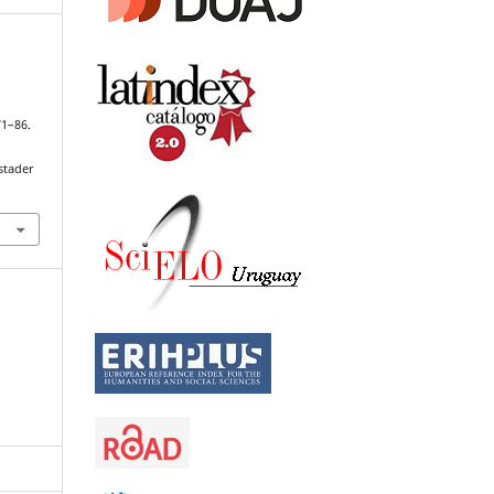
71–86.
stader