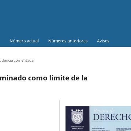
a
Número actual
Números anteriores
Avisos
rudencia comentada
rminado como límite de la