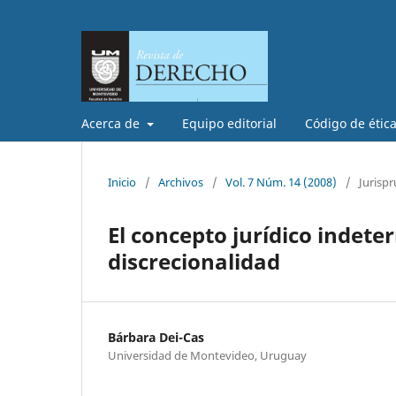
Acerca de
Equipo editorial
Código de étic
Inicio
/
Archivos
/
Vol. 7 Núm. 14 (2008)
/
Jurisp
El concepto jurídico indete
discrecionalidad
Bárbara Dei-Cas
Universidad de Montevideo, Uruguay