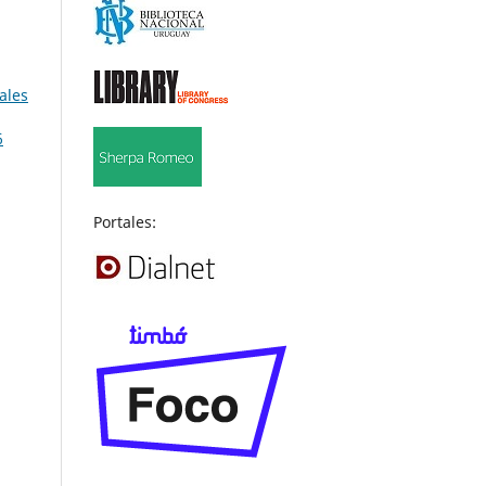
ales
6
Portales: