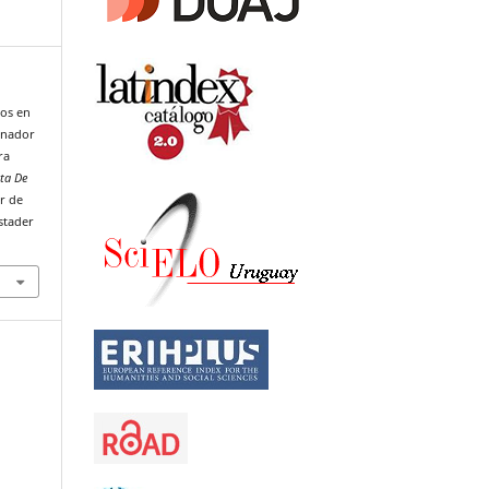
cos en
inador
ra
sta De
r de
stader