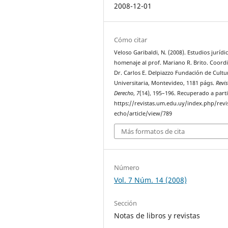
2008-12-01
Cómo citar
Veloso Garibaldi, N. (2008). Estudios jurídi
homenaje al prof. Mariano R. Brito. Coord
Dr. Carlos E. Delpiazzo Fundación de Cultu
Universitaria, Montevideo, 1181 págs.
Revi
Derecho
,
7
(14), 195–196. Recuperado a parti
https://revistas.um.edu.uy/index.php/revi
echo/article/view/789
Más formatos de cita
Número
Vol. 7 Núm. 14 (2008)
Sección
Notas de libros y revistas