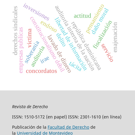
inversiones
pensamiento
auditoria interna de la nación
derechos sindicales
daño moral
actitud
constitucionalismo débil
libertad de información
endoso
fiscalización
república dominicana
enajenación
empresas publicas
victima
delito
lavado de dinero
soberanía
servicio
auditoria
irae
tácita
concordatos
Revista de Derecho
ISSN: 1510-5172 (en papel) ISSN: 2301-1610 (en línea)
Publicación de la
Facultad de Derecho
de
la
Universidad de Montevideo