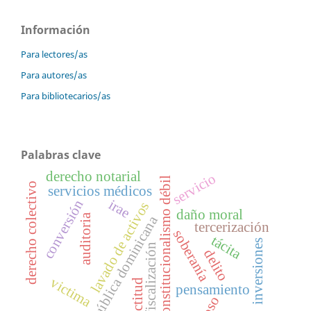
Información
Para lectores/as
Para autores/as
Para bibliotecarios/as
Palabras clave
derecho notarial
servicio
constitucionalismo débil
derecho colectivo
servicios médicos
irae
conversión
lavado de activos
daño moral
auditoria
república dominicana
tercerización
soberanía
tácita
inversiones
fiscalización
delito
victima
actitud
pensamiento