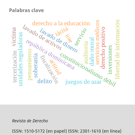
Palabras clave
libertad de información
servicios médicos
derecho a la educación
lavado de activos
tácita
servicio
derecho positivo
lavado de dinero
victima
unidades reguladoras
irae
daño moral
república dominicana
auditoria
inversiones
pensamiento
tercerización
constitucionalismo débil
soberanía
fiscalización
actitud
delito
juegos de azar
Revista de Derecho
ISSN: 1510-5172 (en papel) ISSN: 2301-1610 (en línea)