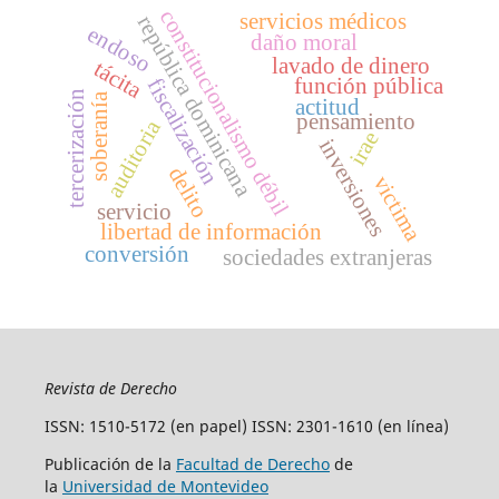
constitucionalismo débil
servicios médicos
república dominicana
endoso
daño moral
lavado de dinero
tácita
función pública
fiscalización
tercerización
soberanía
actitud
pensamiento
auditoria
irae
inversiones
delito
victima
servicio
libertad de información
conversión
sociedades extranjeras
Revista de Derecho
ISSN: 1510-5172 (en papel) ISSN: 2301-1610 (en línea)
Publicación de la
Facultad de Derecho
de
la
Universidad de Montevideo