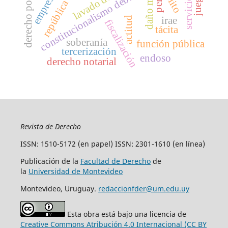
derecho positivo
daño moral
delito
constitucionalismo débil
actitud
irae
fiscalización
tácita
soberanía
función pública
tercerización
endoso
derecho notarial
Revista de Derecho
ISSN: 1510-5172 (en papel) ISSN: 2301-1610 (en línea)
Publicación de la
Facultad de Derecho
de
la
Universidad de Montevideo
Montevideo, Uruguay.
redaccionfder@um.edu.uy
Esta obra está bajo una licencia de
Creative Commons Atribución 4.0 Internacional (CC BY