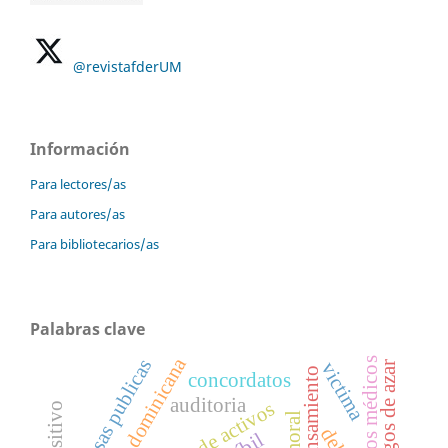
@revistafderUM
Información
Para lectores/as
Para autores/as
Para bibliotecarios/as
Palabras clave
república dominicana
empresas publicas
servicios médicos
victima
juegos de azar
pensamiento
concordatos
auditoria
lavado de activos