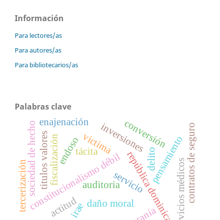
Información
Para lectores/as
Para autores/as
Para bibliotecarios/as
Palabras clave
enajenación
conversión
sociedad de hecho
inversiones
contratos de seguro
titulos valores
victima
fiscalización
pensamiento
endoso
tácita
delito
república dominicana
constitucionalismo débil
servicios médicos
tercerización
servicio
auditoria
actitud
daño moral
irae
soberanía