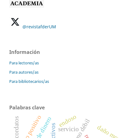
@revistafderUM
Información
Para lectores/as
Para autores/as
Para bibliotecarios/as
Palabras clave
endoso
derecho positivo
lavado de dinero
concordatos
daño moral
servicio