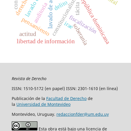
constitucionalismo débil
lavado de activos
república dominicana
delito
auditoria
tácita
fiscalización
pensamiento
irae
soberanía
actitud
libertad de información
Revista de Derecho
ISSN: 1510-5172 (en papel) ISSN: 2301-1610 (en línea)
Publicación de la
Facultad de Derecho
de
la
Universidad de Montevideo
Montevideo, Uruguay.
redaccionfder@um.edu.uy
Esta obra está bajo una licencia de