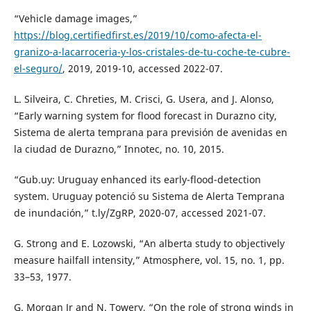
“Vehicle damage images,”
https://blog.certifiedfirst.es/2019/10/como-afecta-el-
granizo-a-lacarroceria-y-los-cristales-de-tu-coche-te-cubre-
el-seguro/
, 2019, 2019-10, accessed 2022-07.
L. Silveira, C. Chreties, M. Crisci, G. Usera, and J. Alonso,
“Early warning system for flood forecast in Durazno city,
Sistema de alerta temprana para previsión de avenidas en
la ciudad de Durazno,” Innotec, no. 10, 2015.
“Gub.uy: Uruguay enhanced its early-flood-detection
system. Uruguay potenció su Sistema de Alerta Temprana
de inundación,” t.ly/ZgRP, 2020-07, accessed 2021-07.
G. Strong and E. Lozowski, “An alberta study to objectively
measure hailfall intensity,” Atmosphere, vol. 15, no. 1, pp.
33–53, 1977.
G. Morgan Jr and N. Towery, “On the role of strong winds in