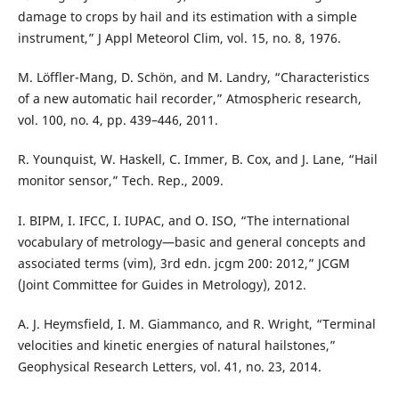
damage to crops by hail and its estimation with a simple
instrument,” J Appl Meteorol Clim, vol. 15, no. 8, 1976.
M. Löffler-Mang, D. Schön, and M. Landry, “Characteristics
of a new automatic hail recorder,” Atmospheric research,
vol. 100, no. 4, pp. 439–446, 2011.
R. Younquist, W. Haskell, C. Immer, B. Cox, and J. Lane, “Hail
monitor sensor,” Tech. Rep., 2009.
I. BIPM, I. IFCC, I. IUPAC, and O. ISO, “The international
vocabulary of metrology—basic and general concepts and
associated terms (vim), 3rd edn. jcgm 200: 2012,” JCGM
(Joint Committee for Guides in Metrology), 2012.
A. J. Heymsfield, I. M. Giammanco, and R. Wright, “Terminal
velocities and kinetic energies of natural hailstones,”
Geophysical Research Letters, vol. 41, no. 23, 2014.