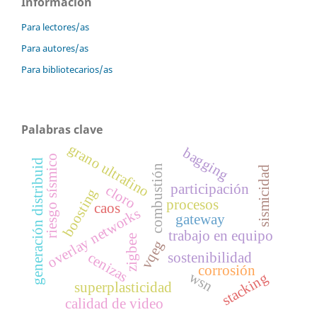
Información
Para lectores/as
Para autores/as
Para bibliotecarios/as
Palabras clave
grano ultrafino
bagging
riesgo sísmico
generación distribuid
combustión
sismicidad
participación
cloro
boosting
procesos
caos
overlay networks
gateway
trabajo en equipo
zigbee
vqeg
sostenibilidad
cenizas
corrosión
wsn
stacking
superplasticidad
calidad de video