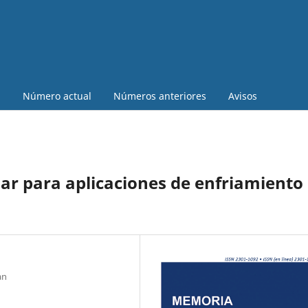
a
Número actual
Números anteriores
Avisos
olar para aplicaciones de enfriamiento
an