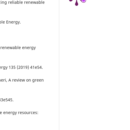
izing reliable renewable
ble Energy.
d renewable energy
rgy 135 (2019) 41e54.
heri, A review on green
33e545.
le energy resources: