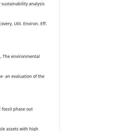
sustainability analysis
very, Util. Environ. Eff.
ij, The environmental
e- an evaluation of the
 fossil phase out
ble assets with high