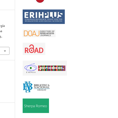
rgía
na
.,