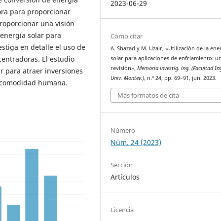
2023-06-29
ora para proporcionar
proporcionar una visión
 energía solar para
Cómo citar
estiga en detalle el uso de
A. Shazad y M. Uzair, «Utilización de la ene
entradoras. El estudio
solar para aplicaciones de enfriamiento: u
revisión»,
Memoria investig. ing. (Facultad Ing
ar para atraer inversiones
Univ. Montev.)
, n.º 24, pp. 69–91, jun. 2023.
 y comodidad humana.
Más formatos de cita
Número
Núm. 24 (2023)
Sección
Artículos
Licencia