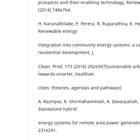
prospects and their enabling technology, Renew.
(2014) 748e764.
H. Karunathilake, P. Perera, R. Ruparathna, K. H
Renewable energy
integration into community energy systems: a c
residential development, J.
Clean. Prod. 173 (2018) 292e307(sustainable ur
towards smarter, healthier
cities: theories, agendas and pathways)
A. Razmjoo, R. Shirmohammadi, A. Davarpanah, F.
Standalone hybrid
energy systems for remote area power generatio
231e241.