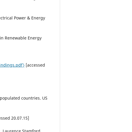
ectrical Power & Energy
 in Renewable Energy
findings.pdf〉
[accessed
populated countries. US
ssed 20.07.15]
, Laurence Stamford,