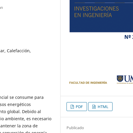
an
r, Calefacción,
encial se consume para
sos energéticos
PDF
HTML
to global. Debido al
io ambiente, es necesario
mantener la zona de
Publicado
e conversión de energía