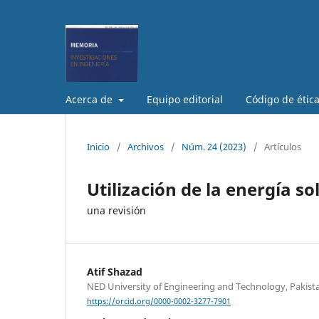
Acerca de
Equipo editorial
Código de étic
Inicio
/
Archivos
/
Núm. 24 (2023)
/
Artículos
Utilización de la energía s
una revisión
Atif Shazad
NED University of Engineering and Technology, Pakist
https://orcid.org/0000-0002-3277-7901