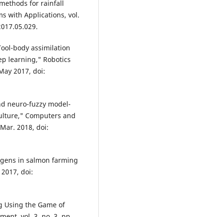
methods for rainfall
s with Applications, vol.
2017.05.029.
Tool-body assimilation
p learning," Robotics
May 2017, doi:
and neuro-fuzzy model-
culture," Computers and
 Mar. 2018, doi:
thogens in salmon farming
 2017, doi:
g Using the Game of
nt, vol. 3, no. 3, pp.