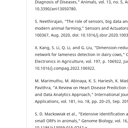
Diagnosis of Diseases," Animals, vol. 13, no. 5, Ar
10.3390/ani13050780.
S. Neethirajan, "The role of sensors, big data a
modern animal farming," Sensors and Actuators B
100367, Aug. 2020, doi: 10.1016/j.sbsr.2020.100
X. Kang, S. Li, Q. Li, and G. Liu, "Dimension-re
network for lameness detection in dairy cows,"
Electronics in Agriculture, vol. 197, p. 106922, Ju
10.1016/j.compag.2022.106922.
M. Marimuthu, M. Abinaya, K. S. Hariesh, K. M
Pavithra, "A Review on Heart Disease Predictio
and Data Analytics Approach," International Jo
Applications, vol. 181, no. 18, pp. 20–25, Sep. 20
S. D. Mackowiak et al., "Extensive identification
small ORFs in animals," Genome Biology, vol. 16, 
10.1186/s13059-015-0742-x.