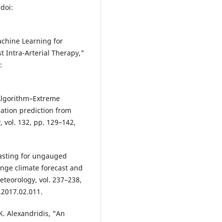
 doi:
Machine Learning for
t Intra-Arterial Therapy,"
:
 Algorithm–Extreme
ation prediction from
 vol. 132, pp. 129–142,
casting for ungauged
nge climate forecast and
eteorology, vol. 237–238,
.2017.02.011.
K. Alexandridis, "An