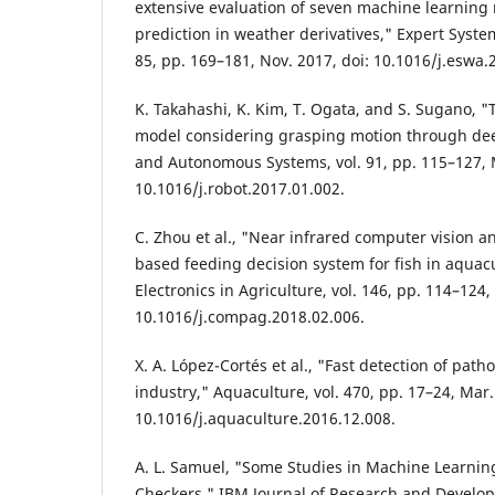
extensive evaluation of seven machine learning 
prediction in weather derivatives," Expert System
85, pp. 169–181, Nov. 2017, doi: 10.1016/j.eswa.
K. Takahashi, K. Kim, T. Ogata, and S. Sugano, "
model considering grasping motion through dee
and Autonomous Systems, vol. 91, pp. 115–127, 
10.1016/j.robot.2017.01.002.
C. Zhou et al., "Near infrared computer vision 
based feeding decision system for fish in aqua
Electronics in Agriculture, vol. 146, pp. 114–124,
10.1016/j.compag.2018.02.006.
X. A. López-Cortés et al., "Fast detection of pa
industry," Aquaculture, vol. 470, pp. 17–24, Mar.
10.1016/j.aquaculture.2016.12.008.
A. L. Samuel, "Some Studies in Machine Learnin
Checkers," IBM Journal of Research and Developme