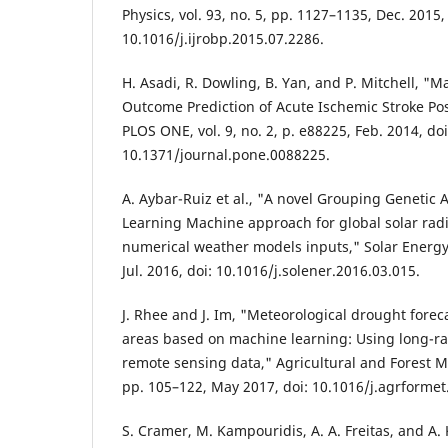
Physics, vol. 93, no. 5, pp. 1127–1135, Dec. 2015,
10.1016/j.ijrobp.2015.07.2286.
H. Asadi, R. Dowling, B. Yan, and P. Mitchell, "
Outcome Prediction of Acute Ischemic Stroke Pos
PLOS ONE, vol. 9, no. 2, p. e88225, Feb. 2014, doi
10.1371/journal.pone.0088225.
A. Aybar-Ruiz et al., "A novel Grouping Genetic
Learning Machine approach for global solar radi
numerical weather models inputs," Solar Energy,
Jul. 2016, doi: 10.1016/j.solener.2016.03.015.
J. Rhee and J. Im, "Meteorological drought fore
areas based on machine learning: Using long-ra
remote sensing data," Agricultural and Forest M
pp. 105–122, May 2017, doi: 10.1016/j.agrformet
S. Cramer, M. Kampouridis, A. A. Freitas, and A. 