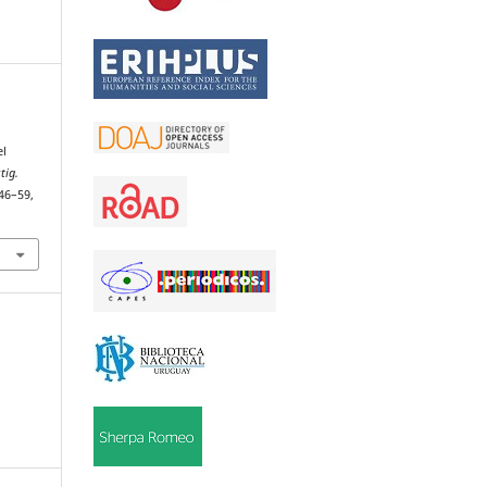
el
tig.
 46–59,