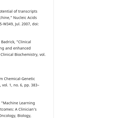
tential of transcripts
hine," Nucleic Acids
5-W349, Jul. 2007, doi:
 Badrick, "Clinical
ning and enhanced
Clinical Biochemistry, vol.
rom Chemical-Genetic
vol. 1, no. 6, pp. 383–
al, "Machine Learning
tcomes: A Clinician’s
Oncology, Biology,