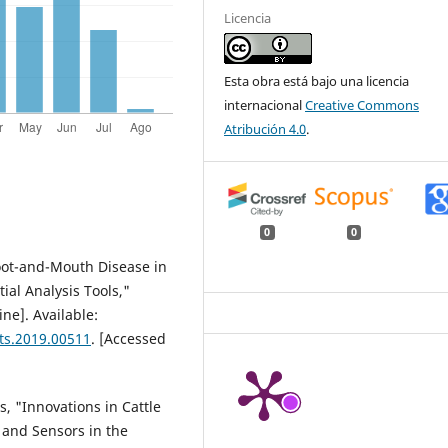
Licencia
Esta obra está bajo una licencia
internacional
Creative Commons
Atribución 4.0
.
0
0
 Foot-and-Mouth Disease in
ial Analysis Tools,"
ine]. Available:
ets.2019.00511
. [Accessed
s, "Innovations in Cattle
 and Sensors in the