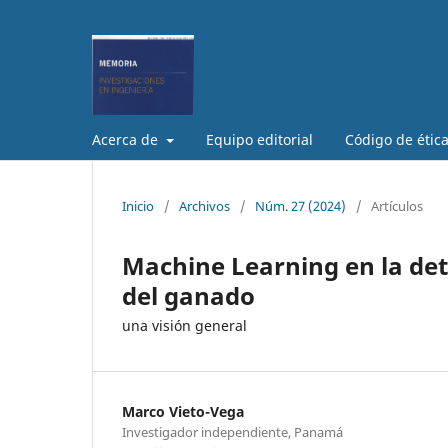
Acerca de
Equipo editorial
Código de étic
Inicio
/
Archivos
/
Núm. 27 (2024)
/
Artículos
Machine Learning en la de
del ganado
una visión general
Marco Vieto-Vega
Investigador independiente, Panamá