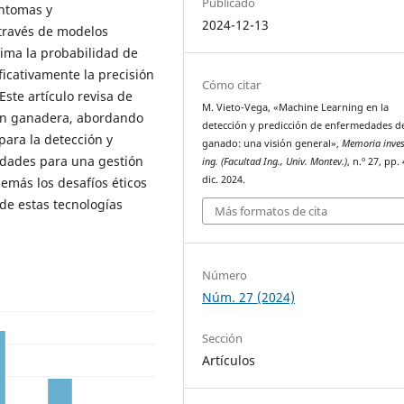
Publicado
íntomas y
2024-12-13
través de modelos
tima la probabilidad de
icativamente la precisión
Cómo citar
Este artículo revisa de
M. Vieto-Vega, «Machine Learning en la
ón ganadera, abordando
detección y predicción de enfermedades d
para la detección y
ganado: una visión general»,
Memoria inves
idades para una gestión
ing. (Facultad Ing., Univ. Montev.)
, n.º 27, pp.
dic. 2024.
emás los desafíos éticos
de estas tecnologías
Más formatos de cita
Número
Núm. 27 (2024)
Sección
Artículos