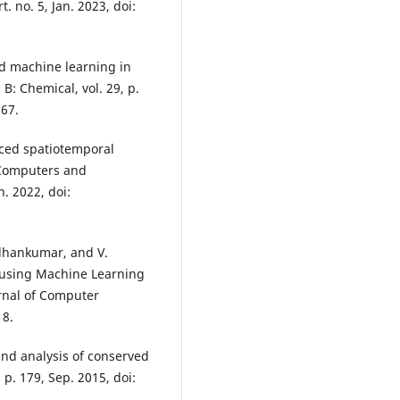
t. no. 5, Jan. 2023, doi:
nd machine learning in
: Chemical, vol. 29, p.
367.
duced spatiotemporal
 Computers and
n. 2022, doi:
adhankumar, and V.
n using Machine Learning
urnal of Computer
18.
 and analysis of conserved
p. 179, Sep. 2015, doi: