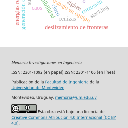
generación distribuid
energías removable
sostenibilidad
trabajo en equipo
corrosión
zigbee
cloro
stacking
caos
cenizas
deslizamiento de fronteras
Memoria Investigaciones en Ingeniería
ISSN: 2301-1092 (en papel) ISSN: 2301-1106 (en línea)
Publicación de la
Facultad de Ingeniería
de la
Universidad de Montevideo
Montevideo, Uruguay.
memoria@um.edu.uy
Esta obra está bajo una licencia de
Creative Commons Atribución 4.0 Internacional (CC BY
4.0)
.