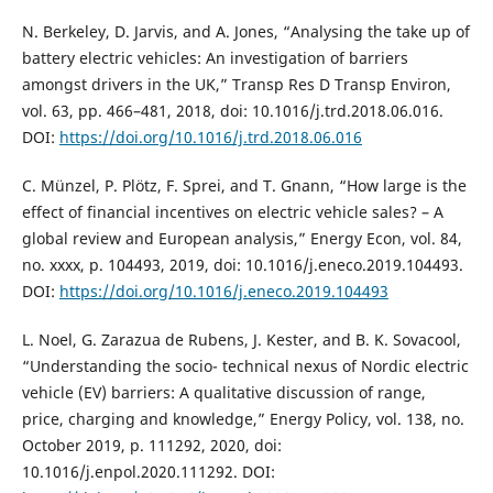
N. Berkeley, D. Jarvis, and A. Jones, “Analysing the take up of
battery electric vehicles: An investigation of barriers
amongst drivers in the UK,” Transp Res D Transp Environ,
vol. 63, pp. 466–481, 2018, doi: 10.1016/j.trd.2018.06.016.
DOI:
https://doi.org/10.1016/j.trd.2018.06.016
C. Münzel, P. Plötz, F. Sprei, and T. Gnann, “How large is the
effect of financial incentives on electric vehicle sales? – A
global review and European analysis,” Energy Econ, vol. 84,
no. xxxx, p. 104493, 2019, doi: 10.1016/j.eneco.2019.104493.
DOI:
https://doi.org/10.1016/j.eneco.2019.104493
L. Noel, G. Zarazua de Rubens, J. Kester, and B. K. Sovacool,
“Understanding the socio- technical nexus of Nordic electric
vehicle (EV) barriers: A qualitative discussion of range,
price, charging and knowledge,” Energy Policy, vol. 138, no.
October 2019, p. 111292, 2020, doi:
10.1016/j.enpol.2020.111292. DOI: