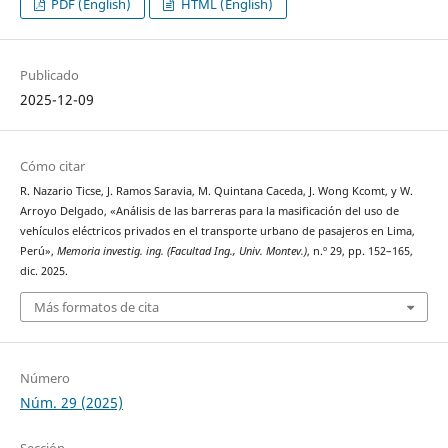
PDF (English)
HTML (English)
Publicado
2025-12-09
Cómo citar
R. Nazario Ticse, J. Ramos Saravia, M. Quintana Caceda, J. Wong Kcomt, y W.
Arroyo Delgado, «Análisis de las barreras para la masificación del uso de
vehículos eléctricos privados en el transporte urbano de pasajeros en Lima,
Perú»,
Memoria investig. ing. (Facultad Ing., Univ. Montev.)
, n.º 29, pp. 152–165,
dic. 2025.
Más formatos de cita
Número
Núm. 29 (2025)
Sección