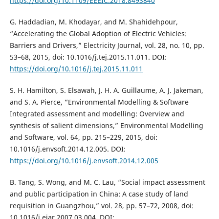
https://doi.org/10.1109/EEEIC.2018.8493840
G. Haddadian, M. Khodayar, and M. Shahidehpour,
“Accelerating the Global Adoption of Electric Vehicles:
Barriers and Drivers,” Electricity Journal, vol. 28, no. 10, pp.
53–68, 2015, doi: 10.1016/j.tej.2015.11.011. DOI:
https://doi.org/10.1016/j.tej.2015.11.011
S. H. Hamilton, S. Elsawah, J. H. A. Guillaume, A. J. Jakeman,
and S. A. Pierce, “Environmental Modelling & Software
Integrated assessment and modelling: Overview and
synthesis of salient dimensions,” Environmental Modelling
and Software, vol. 64, pp. 215–229, 2015, doi:
10.1016/j.envsoft.2014.12.005. DOI:
https://doi.org/10.1016/j.envsoft.2014.12.005
B. Tang, S. Wong, and M. C. Lau, “Social impact assessment
and public participation in China: A case study of land
requisition in Guangzhou,” vol. 28, pp. 57–72, 2008, doi:
10.1016/j.eiar.2007.03.004. DOI: