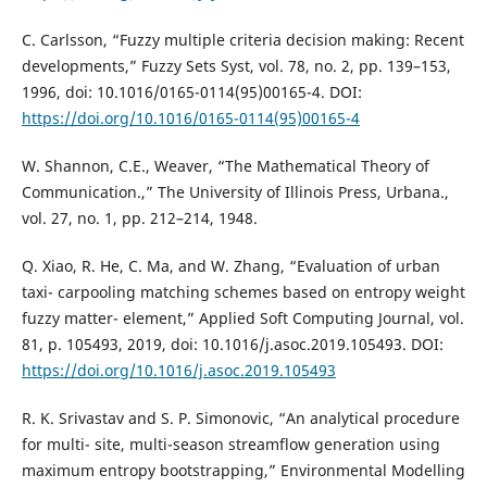
C. Carlsson, “Fuzzy multiple criteria decision making: Recent
developments,” Fuzzy Sets Syst, vol. 78, no. 2, pp. 139–153,
1996, doi: 10.1016/0165-0114(95)00165-4. DOI:
https://doi.org/10.1016/0165-0114(95)00165-4
W. Shannon, C.E., Weaver, “The Mathematical Theory of
Communication.,” The University of Illinois Press, Urbana.,
vol. 27, no. 1, pp. 212–214, 1948.
Q. Xiao, R. He, C. Ma, and W. Zhang, “Evaluation of urban
taxi- carpooling matching schemes based on entropy weight
fuzzy matter- element,” Applied Soft Computing Journal, vol.
81, p. 105493, 2019, doi: 10.1016/j.asoc.2019.105493. DOI:
https://doi.org/10.1016/j.asoc.2019.105493
R. K. Srivastav and S. P. Simonovic, “An analytical procedure
for multi- site, multi-season streamflow generation using
maximum entropy bootstrapping,” Environmental Modelling