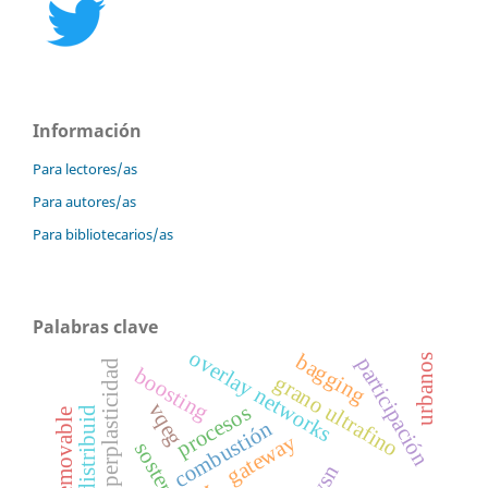
Información
Para lectores/as
Para autores/as
Para bibliotecarios/as
Palabras clave
overlay networks
bagging
urbanos
participación
superplasticidad
boosting
grano ultrafino
vqeg
procesos
combustión
gateway
wsn