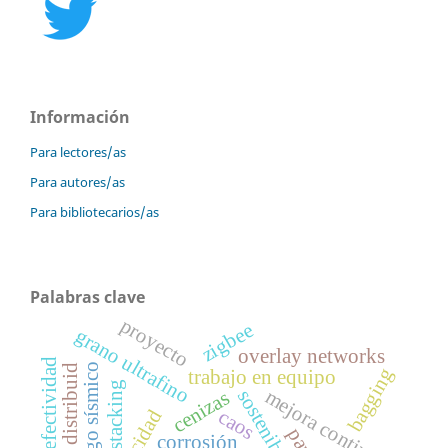
Información
Para lectores/as
Para autores/as
Para bibliotecarios/as
Palabras clave
proyecto
zigbee
grano ultrafino
overlay networks
riesgo sísmico
bagging
trabajo en equipo
stacking
mejora continua
sostenibilidad
cenizas
caos
corrosión