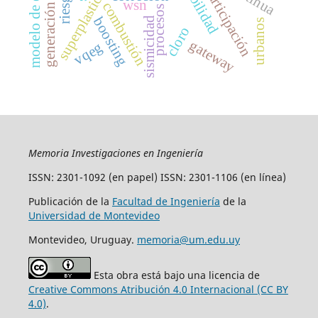
modelo de efectividad
generación distribuid
superplasticidad
participación
wsn
combustión
procesos
boosting
sismicidad
urbanos
cloro
gateway
vqeg
Memoria Investigaciones en Ingeniería
ISSN: 2301-1092 (en papel) ISSN: 2301-1106 (en línea)
Publicación de la
Facultad de Ingeniería
de la
Universidad de Montevideo
Montevideo, Uruguay.
memoria@um.edu.uy
Esta obra está bajo una licencia de
Creative Commons Atribución 4.0 Internacional (CC BY
4.0)
.