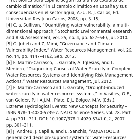
cambio climático,” in El cambio climático en España y sus
consecuencias en el sector agua, A.-U. R. J. Carlos, Ed.
Universidad Rey Juan Carlos, 2008, pp. 3–15.
[4] C. a. Sullivan, “Quantifying water vulnerability: a multi-
dimensional approach,” Stochastic Environmental Research
and Risk Assessment, vol. 25, no. 4, pp. 627–640, Jul. 2010.
[5] G. Jubeh and Z. Mimi, “Governance and Climate
Vulnerability Index,” Water Resources Management, vol. 26,
no. 14, pp. 4147–4162, Sep. 2012.
[6] F. Martin-Carrasco, L. Garrote, A. Iglesias, and L.
Mediero, “Diagnosing Causes of Water Scarcity in Complex
Water Resources Systems and Identifying Risk Management
Actions,” Water Resources Management, Jul. 2012.
[7] F. Martín-Carrasco and L. Garrote, “Drought-induced
water scarcity in water resources systems,” in Vasiliev, O.F.,
van Gelder, P.H.A.J.M., Plate, E.J., Bolgov, M.V. (Eds.),
Extreme Hydrological Events: New Concepts for Security –
ISBN 978- 1-4020-5739-7. NATO Science Series, vol. 78, Part
4. pp 301– 311. DOI: 10.1007/978-1-4020-5741-0_2., 2007,
pp. 301–311.
[8] J. Andreu, J. Capilla, and E. Sanchis, “AQUATOOL, a
generalized decision-support system for water-resources