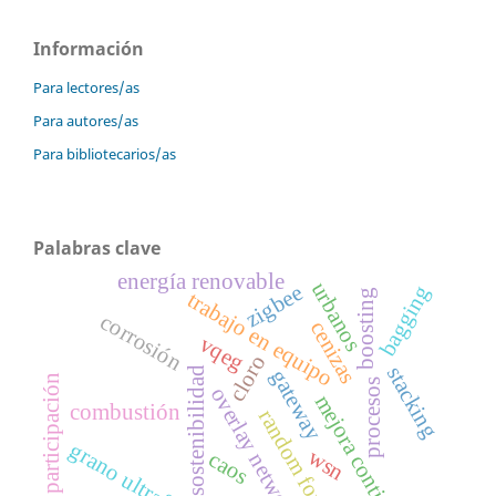
Información
Para lectores/as
Para autores/as
Para bibliotecarios/as
Palabras clave
energía renovable
urbanos
zigbee
bagging
boosting
trabajo en equipo
corrosión
cenizas
vqeg
cloro
stacking
sostenibilidad
gateway
participación
procesos
overlay networks
mejora continua
combustión
random forest
grano ultrafino
wsn
caos