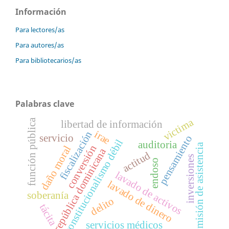
Información
Para lectores/as
Para autores/as
Para bibliotecarios/as
Palabras clave
victima
función pública
libertad de información
irae
fiscalización
servicio
pensamiento
constitucionalismo débil
auditoria
omisión de asistencia
conversión
daño moral
república dominicana
actitud
inversiones
endoso
lavado de activos
lavado de dinero
soberanía
delito
tácita
servicios médicos