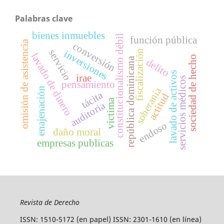
Palabras clave
bienes inmuebles
constitucionalismo débil
función pública
omisión de asistencia
conversión
servicio
fiscalización
inversiones
lavado de dinero
sociedad de hecho
república dominicana
delito
lavado de activos
irae
servicios médicos
pensamiento
soberanía
enajenación
tácita
actitud
victima
auditoria
endoso
daño moral
empresas publicas
Revista de Derecho
ISSN: 1510-5172 (en papel) ISSN: 2301-1610 (en línea)