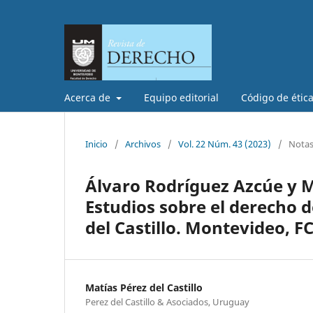
Acerca de
Equipo editorial
Código de étic
Inicio
/
Archivos
/
Vol. 22 Núm. 43 (2023)
/
Notas 
Álvaro Rodríguez Azcúe y Ma
Estudios sobre el derecho 
del Castillo. Montevideo, FC
Matías Pérez del Castillo
Perez del Castillo & Asociados, Uruguay