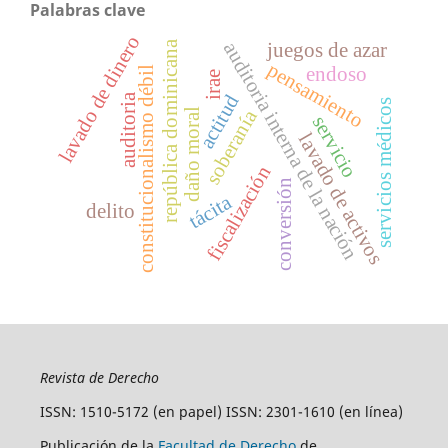
Palabras clave
lavado de dinero
auditoria interna de la nación
república dominicana
juegos de azar
pensamiento
endoso
constitucionalismo débil
irae
actitud
auditoria
servicios médicos
soberanía
daño moral
servicio
lavado de activos
fiscalización
conversión
tácita
delito
Revista de Derecho
ISSN: 1510-5172 (en papel) ISSN: 2301-1610 (en línea)
Publicación de la
Facultad de Derecho
de