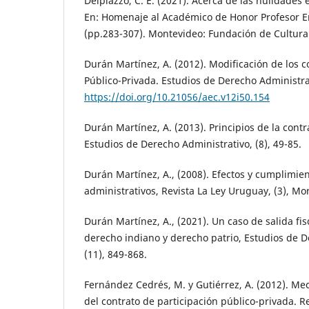
Delpiazzo, C. E. (2021). Acerca de las nulidades 
En: Homenaje al Académico de Honor Profesor E
(pp.283-307). Montevideo: Fundación de Cultura 
Durán Martínez, A. (2012). Modificación de los c
Público-Privada. Estudios de Derecho Administrat
https://doi.org/10.21056/aec.v12i50.154
Durán Martínez, A. (2013). Principios de la contr
Estudios de Derecho Administrativo, (8), 49-85.
Durán Martínez, A., (2008). Efectos y cumplimien
administrativos, Revista La Ley Uruguay, (3), Mo
Durán Martínez, A., (2021). Un caso de salida fis
derecho indiano y derecho patrio, Estudios de D
(11), 849-868.
Fernández Cedrés, M. y Gutiérrez, A. (2012). M
del contrato de participación público-privada. R