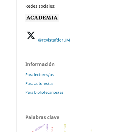
Redes sociales:
@revistafderUM
Información
Para lectores/as
Para autores/as
Para bibliotecarios/as
Palabras clave
endoso
actitud