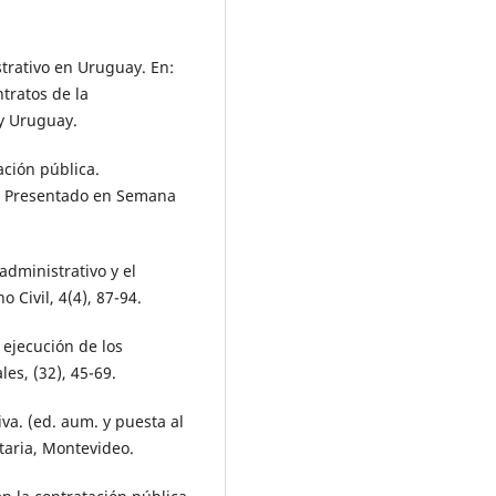
strativo en Uruguay. En:
ntratos de la
ey Uruguay.
ación pública.
a. Presentado en Semana
administrativo y el
 Civil, 4(4), 87-94.
a ejecución de los
es, (32), 45-69.
iva. (ed. aum. y puesta al
taria, Montevideo.