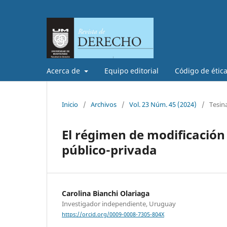
Acerca de
Equipo editorial
Código de étic
Inicio
/
Archivos
/
Vol. 23 Núm. 45 (2024)
/
Tesin
El régimen de modificación 
público-privada
Carolina Bianchi Olariaga
Investigador independiente, Uruguay
https://orcid.org/0009-0008-7305-804X