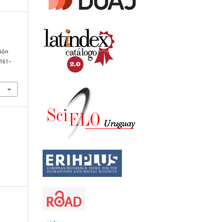
ción
 161–