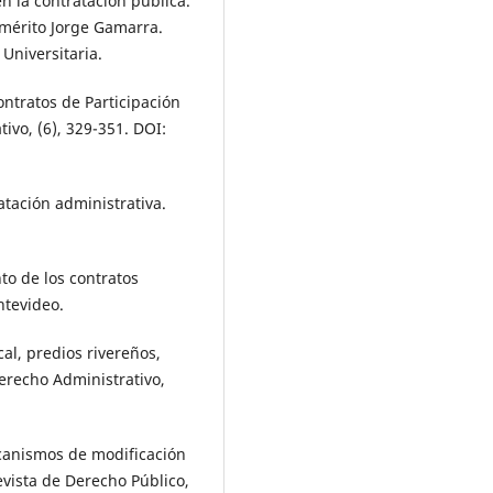
en la contratación pública.
mérito Jorge Gamarra.
Universitaria.
ontratos de Participación
ivo, (6), 329-351. DOI:
atación administrativa.
to de los contratos
ntevideo.
cal, predios rivereños,
erecho Administrativo,
ecanismos de modificación
evista de Derecho Público,