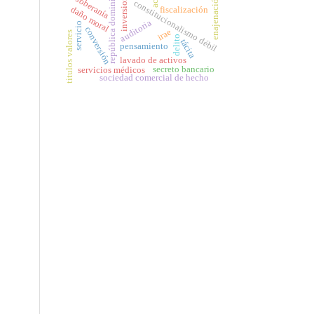
república dominicana
inversiones
enajenación
soberanía
constitucionalismo débil
daño moral
fiscalización
auditoria
servicio
conversión
irae
titulos valores
delito
tácita
pensamiento
lavado de activos
secreto bancario
servicios médicos
sociedad comercial de hecho