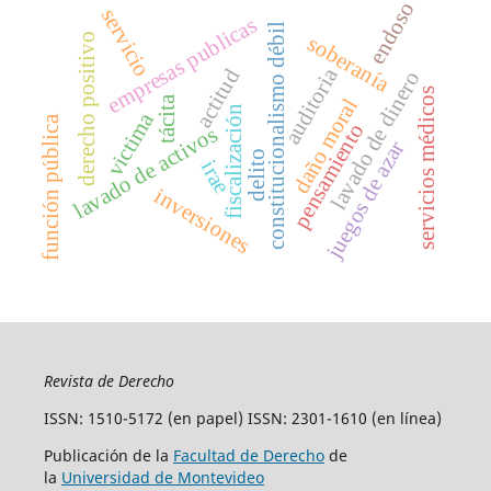
endoso
servicio
empresas publicas
constitucionalismo débil
derecho positivo
soberanía
auditoria
actitud
lavado de dinero
servicios médicos
tácita
daño moral
fiscalización
victima
función pública
pensamiento
lavado de activos
juegos de azar
delito
irae
inversiones
Revista de Derecho
ISSN: 1510-5172 (en papel) ISSN: 2301-1610 (en línea)
Publicación de la
Facultad de Derecho
de
la
Universidad de Montevideo