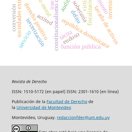
sociedades extranjeras
constitucionalismo débil
auditoria
daño moral
inversiones
victima
fiscalización
soberanía
irae
derecho positivo
conversión
lavado de activos
delito
actitud
república dominicana
tercerización
tácita
servicio
endoso
función pública
Revista de Derecho
ISSN: 1510-5172 (en papel) ISSN: 2301-1610 (en línea)
Publicación de la
Facultad de Derecho
de
la
Universidad de Montevideo
Montevideo, Uruguay.
redaccionfder@um.edu.uy