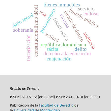
bienes inmuebles
constitucionalismo débil
servicio
función pública
pensamiento
irae
lavado de dinero
endoso
daño moral
victima
fiscalización
soberanía
auditoria
actitud
tercerización
república dominicana
tácita
delito
derecho a la educación
enajenación
Revista de Derecho
ISSN: 1510-5172 (en papel) ISSN: 2301-1610 (en línea)
Publicación de la
Facultad de Derecho
de
la
Universidad de Montevideo