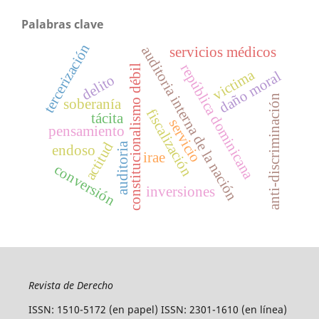
Palabras clave
tercerización
auditoria interna de la nación
servicios médicos
república dominicana
constitucionalismo débil
victima
daño moral
delito
anti-discriminación
soberanía
fiscalización
tácita
servicio
pensamiento
actitud
auditoria
endoso
irae
conversión
inversiones
Revista de Derecho
ISSN: 1510-5172 (en papel) ISSN: 2301-1610 (en línea)