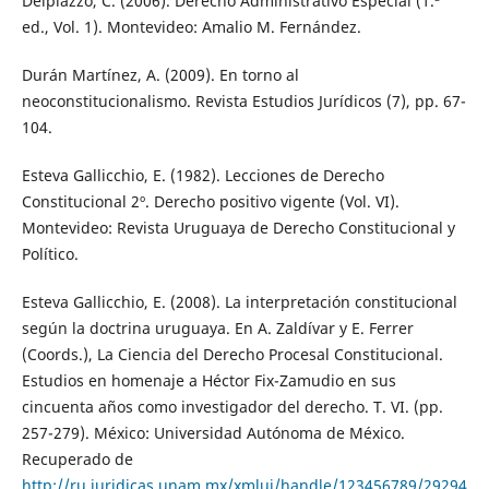
Delpiazzo, C. (2006). Derecho Administrativo Especial (1.ª
ed., Vol. 1). Montevideo: Amalio M. Fernández.
Durán Martínez, A. (2009). En torno al
neoconstitucionalismo. Revista Estudios Jurídicos (7), pp. 67-
104.
Esteva Gallicchio, E. (1982). Lecciones de Derecho
Constitucional 2º. Derecho positivo vigente (Vol. VI).
Montevideo: Revista Uruguaya de Derecho Constitucional y
Político.
Esteva Gallicchio, E. (2008). La interpretación constitucional
según la doctrina uruguaya. En A. Zaldívar y E. Ferrer
(Coords.), La Ciencia del Derecho Procesal Constitucional.
Estudios en homenaje a Héctor Fix-Zamudio en sus
cincuenta años como investigador del derecho. T. VI. (pp.
257-279). México: Universidad Autónoma de México.
Recuperado de
http://ru.juridicas.unam.mx/xmlui/handle/123456789/29294