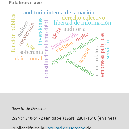
Palabras clave
auditoria interna de la nación
función pública
derecho colectivo
inversiones
constitucionalismo débil
endoso
libertad de información
conversión
auditoria
tácita
fiscalización
delito
empresas publicas
república dominicana
victima
servicio
irae
concordatos
actitud
soberanía
daño moral
pensamiento
Revista de Derecho
ISSN: 1510-5172 (en papel) ISSN: 2301-1610 (en línea)
Publicación de la
Facultad de Derecho
de