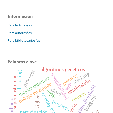
Información
Para lectores/as
Para autores/as
Para bibliotecarios/as
Palabras clave
algoritmos genéticos
procesos
boosting
stacking
sostenibilidad
gateway
superplasticidad
mejora continua
combustión
trabajo en equipo
wsn
generación distribuid
cloro
vqeg
cenizas
overlay networks
bagging
zigbee
urbanos
proyecto
corrosión
participación