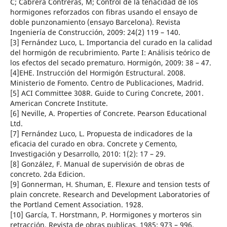
C; Cabrera Contreras, M; Control de la tenacidad de los
hormigones reforzados con fibras usando el ensayo de
doble punzonamiento (ensayo Barcelona). Revista
Ingeniería de Construcción, 2009: 24(2) 119 – 140.
[3] Fernández Luco, L. Importancia del curado en la calidad
del hormigón de recubrimiento. Parte I: Análisis teórico de
los efectos del secado prematuro. Hormigón, 2009: 38 – 47.
[4]EHE. Instrucción del Hormigón Estructural. 2008.
Ministerio de Fomento. Centro de Publicaciones, Madrid.
[5] ACI Committee 308R. Guide to Curing Concrete, 2001.
American Concrete Institute.
[6] Neville, A. Properties of Concrete. Pearson Educational
Ltd.
[7] Fernández Luco, L. Propuesta de indicadores de la
eficacia del curado en obra. Concrete y Cemento,
Investigación y Desarrollo, 2010: 1(2): 17 – 29.
[8] González, F. Manual de supervisión de obras de
concreto. 2da Edicion.
[9] Gonnerman, H. Shuman, E. Flexure and tension tests of
plain concrete. Research and Development Laboratories of
the Portland Cement Association. 1928.
[10] García, T. Horstmann, P. Hormigones y morteros sin
retracción. Revista de obras publicas, 1985: 973 – 996.