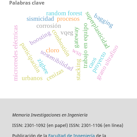
Palabras clave
random forest
superplasticidad
bagging
sismicidad
procesos
corrosión
trabajo en equipo
microrredes eléctricas
gateway
combustión
vqeg
boosting
participación
grano ultrafino
wsn
cloro
sostenibilidad
proyecto
caos
zigbee
stacking
cenizas
urbanos
Memoria Investigaciones en Ingeniería
ISSN: 2301-1092 (en papel) ISSN: 2301-1106 (en línea)
Publicación de la
Facultad de Ingeniería
de la