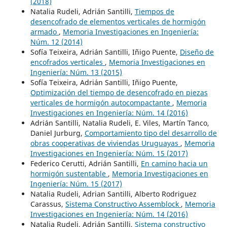
(2018)
Natalia Rudeli, Adrián Santilli,
Tiempos de
desencofrado de elementos verticales de hormigón
armado
,
Memoria Investigaciones en Ingeniería:
Núm. 12 (2014)
Sofía Teixeira, Adrián Santilli, Iñigo Puente,
Diseño de
encofrados verticales
,
Memoria Investigaciones en
Ingeniería: Núm. 13 (2015)
Sofía Teixeira, Adrián Santilli, Iñigo Puente,
Optimización del tiempo de desencofrado en piezas
verticales de hormigón autocompactante
,
Memoria
Investigaciones en Ingeniería: Núm. 14 (2016)
Adrián Santilli, Natalia Rudeli, E. Viles, Martín Tanco,
Daniel Jurburg,
Comportamiento tipo del desarrollo de
obras cooperativas de viviendas Uruguayas
,
Memoria
Investigaciones en Ingeniería: Núm. 15 (2017)
Federico Cerutti, Adrián Santilli,
En camino hacia un
hormigón sustentable
,
Memoria Investigaciones en
Ingeniería: Núm. 15 (2017)
Natalia Rudeli, Adrian Santilli, Alberto Rodriguez
Carassus,
Sistema Constructivo Assemblock
,
Memoria
Investigaciones en Ingeniería: Núm. 14 (2016)
Natalia Rudeli, Adrián Santilli,
Sistema constructivo