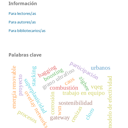
Información
Para lectores/as
Para autores/as
Para bibliotecarios/as
Palabras clave
participación
bagging
urbanos
energía renovable
stacking
boosting
grano ultrafino
proyecto
zigbee
caos
modelo de efectividad
superplasticidad
vqeg
combustión
overlay networks
trabajo en equipo
corrosión
sostenibilidad
cenizas
wsn
cloro
procesos
gateway