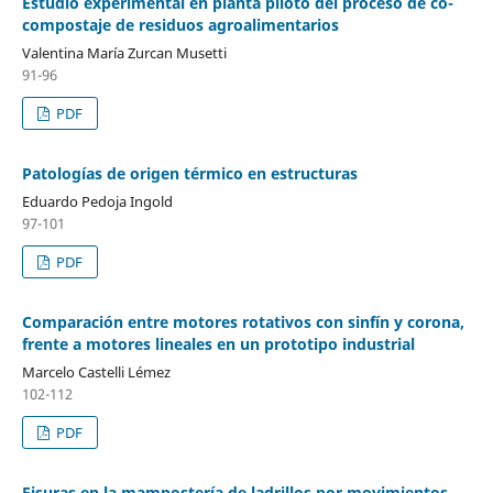
Estudio experimental en planta piloto del proceso de co-
compostaje de residuos agroalimentarios
Valentina María Zurcan Musetti
91-96
PDF
Patologías de origen térmico en estructuras
Eduardo Pedoja Ingold
97-101
PDF
Comparación entre motores rotativos con sinfín y corona,
frente a motores lineales en un prototipo industrial
Marcelo Castelli Lémez
102-112
PDF
Fisuras en la mampostería de ladrillos por movimientos