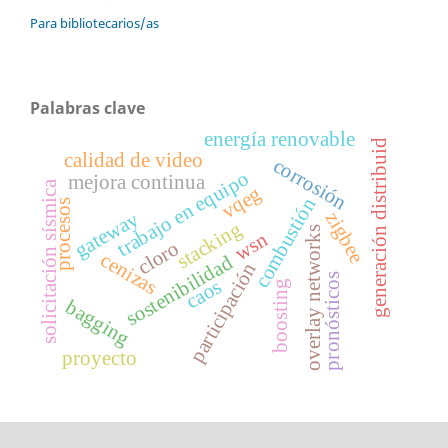
Para bibliotecarios/as
Palabras clave
energía renovable
generación distribuid
calidad de video
corrosión
trabajo en equipo
mejora continua
solicitación sísmica
vqeg
combustión
procesos
gateway
zigbee
stacking
overlay networks
wsn
cloro
cenizas
sostenibilidad
participación
pronósticos
caos
boosting
bagging
proyecto