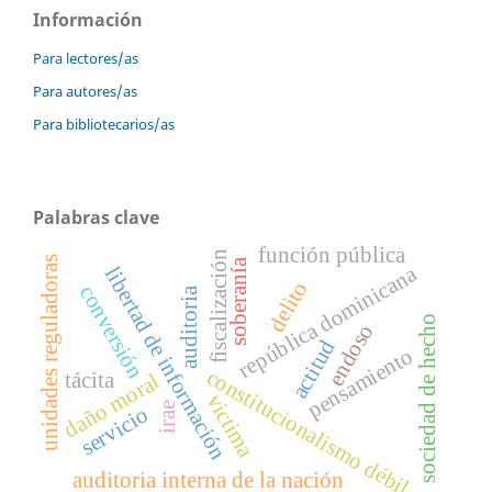
Información
Para lectores/as
Para autores/as
Para bibliotecarios/as
Palabras clave
función pública
fiscalización
unidades reguladoras
soberanía
república dominicana
libertad de información
delito
conversión
auditoria
sociedad de hecho
endoso
actitud
pensamiento
constitucionalismo débil
tácita
daño moral
victima
irae
servicio
auditoria interna de la nación