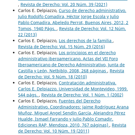
,
Revista de Derecho: Vol. 20 Núm. 39 (2021)
Carlos E. Delpiazzo,
Curso de derecho administrativo.
Julio Rodolfo Comadira, Héctor Jorge Escola y Julio
Pablo Comadira. Abeledo Perrot, Buenos Aires, 2012, 2
Tomos, 1940 Págs.
,
Revista de Derecho: Vol. 12 Núm.
22 (2013)
Carlos E. Delpiazzo,
Los derechos de la familia
,
Revista de Derecho: Vol. 15 Núm. 29 (2016)
Carlos E. Delpiazzo,
Los principios en el derecho
administrativo iberoamericano. Actas del VII Foro
Iberoamericano de Derecho Administrativo, Junta de
Castilla y León, Netbiblo, 2008, 268 páginas
,
Revista
de Derecho: Vol. 9 Núm. 18 (2010)
Carlos E. Delpiazzo,
Contratación administrativa.
Carlos E. Delpiazzo. Universidad de Montevideo, 1999.
544 págs.
,
Revista de Derecho: Vol. 1 Núm. 1 (2002)
Carlos E. Delpiazzo,
Fuentes del Derecho
Administrativo. Coordinadores: Jaime Rodríguez Arana
Muñoz, Miguel Angel Sendín García, Alejandro Pérez
Hualde, Ismael Farrando y Julio Pablo Comadir.
Ediciones RAP, Mendoza, 2010, 767 páginas)
,
Revista
de Derecho: Vol. 10 Núm. 19 (2011)