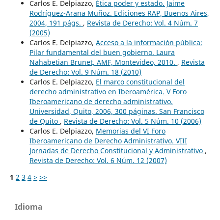
Carlos E. Delpiazzo,
Ética poder y estado. Jaime
Rodríguez-Arana Muñoz. Ediciones RAP, Buenos Aires,
2004, 191 págs.
,
Revista de Derecho: Vol. 4 Núm. 7
(2005)
Carlos E. Delpiazzo,
Acceso a la información pública:
Pilar fundamental del buen gobierno. Laura
Nahabetian Brunet, AMF, Montevideo, 2010.
,
Revista
de Derecho: Vol. 9 Núm. 18 (2010)
Carlos E. Delpiazzo,
El marco constitucional del
derecho administrativo en Iberoamérica. V Foro
Iberoamericano de derecho administrativo.
Universidad, Quito, 2006, 300 páginas. San Francisco
de Quito
,
Revista de Derecho: Vol. 5 Núm. 10 (2006)
Carlos E. Delpiazzo,
Memorias del VI Foro
Iberoamericano de Derecho Administrativo. VIII
Jornadas de Derecho Constitucional y Administrativo
,
Revista de Derecho: Vol. 6 Núm. 12 (2007)
1
2
3
4
>
>>
Idioma