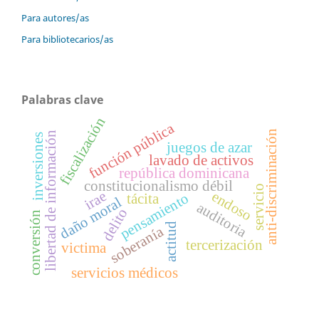
Para autores/as
Para bibliotecarios/as
Palabras clave
fiscalización
función pública
anti-discriminación
libertad de información
inversiones
juegos de azar
lavado de activos
república dominicana
constitucionalismo débil
servicio
irae
endoso
pensamiento
tácita
daño moral
auditoria
delito
conversión
actitud
soberanía
tercerización
victima
servicios médicos