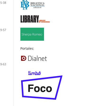
25-38
39-57
Portales:
59-63