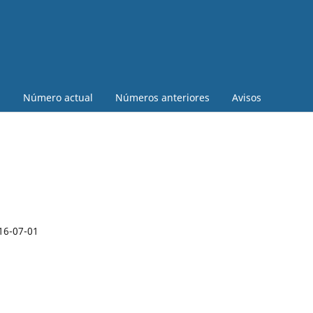
a
Número actual
Números anteriores
Avisos
16-07-01