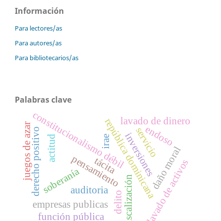
Información
Para lectores/as
Para autores/as
Para bibliotecarios/as
Palabras clave
constitucionalismo débil
lavado de dinero
república dominicana
juegos de azar
endoso
servicio
derecho positivo
inversiones
actitud
irae
daño moral
pensamiento
tácita
lavado de activos
soberanía
fiscalización
auditoria
delito
empresas publicas
función pública