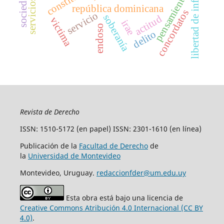
libertad de información
pensamiento
república dominicana
concordatos
servicio
soberanía
actitud
victima
irae
endoso
delito
Revista de Derecho
ISSN: 1510-5172 (en papel) ISSN: 2301-1610 (en línea)
Publicación de la
Facultad de Derecho
de
la
Universidad de Montevideo
Montevideo, Uruguay.
redaccionfder@um.edu.uy
Esta obra está bajo una licencia de
Creative Commons Atribución 4.0 Internacional (CC BY
4.0)
.