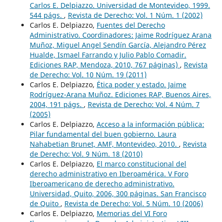
Carlos E. Delpiazzo. Universidad de Montevideo, 1999.
544 págs.
,
Revista de Derecho: Vol. 1 Núm. 1 (2002)
Carlos E. Delpiazzo,
Fuentes del Derecho
Administrativo. Coordinadores: Jaime Rodríguez Arana
Muñoz, Miguel Angel Sendín García, Alejandro Pérez
Hualde, Ismael Farrando y Julio Pablo Comadir.
Ediciones RAP, Mendoza, 2010, 767 páginas)
,
Revista
de Derecho: Vol. 10 Núm. 19 (2011)
Carlos E. Delpiazzo,
Ética poder y estado. Jaime
Rodríguez-Arana Muñoz. Ediciones RAP, Buenos Aires,
2004, 191 págs.
,
Revista de Derecho: Vol. 4 Núm. 7
(2005)
Carlos E. Delpiazzo,
Acceso a la información pública:
Pilar fundamental del buen gobierno. Laura
Nahabetian Brunet, AMF, Montevideo, 2010.
,
Revista
de Derecho: Vol. 9 Núm. 18 (2010)
Carlos E. Delpiazzo,
El marco constitucional del
derecho administrativo en Iberoamérica. V Foro
Iberoamericano de derecho administrativo.
Universidad, Quito, 2006, 300 páginas. San Francisco
de Quito
,
Revista de Derecho: Vol. 5 Núm. 10 (2006)
Carlos E. Delpiazzo,
Memorias del VI Foro