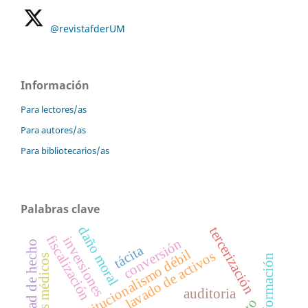
@revistafderUM
Información
Para lectores/as
Para autores/as
Para bibliotecarios/as
Palabras clave
daño moral
tercerización
fiscalización
inversiones
conversión
sociedad de hecho
tácita
constitucionalismo débil
lavado de activos
servicios médicos
auditoria