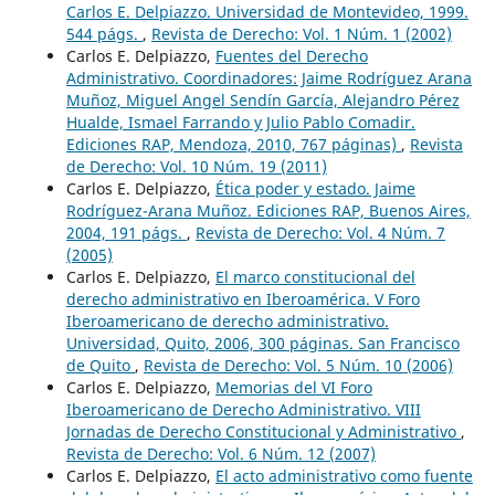
Carlos E. Delpiazzo. Universidad de Montevideo, 1999.
544 págs.
,
Revista de Derecho: Vol. 1 Núm. 1 (2002)
Carlos E. Delpiazzo,
Fuentes del Derecho
Administrativo. Coordinadores: Jaime Rodríguez Arana
Muñoz, Miguel Angel Sendín García, Alejandro Pérez
Hualde, Ismael Farrando y Julio Pablo Comadir.
Ediciones RAP, Mendoza, 2010, 767 páginas)
,
Revista
de Derecho: Vol. 10 Núm. 19 (2011)
Carlos E. Delpiazzo,
Ética poder y estado. Jaime
Rodríguez-Arana Muñoz. Ediciones RAP, Buenos Aires,
2004, 191 págs.
,
Revista de Derecho: Vol. 4 Núm. 7
(2005)
Carlos E. Delpiazzo,
El marco constitucional del
derecho administrativo en Iberoamérica. V Foro
Iberoamericano de derecho administrativo.
Universidad, Quito, 2006, 300 páginas. San Francisco
de Quito
,
Revista de Derecho: Vol. 5 Núm. 10 (2006)
Carlos E. Delpiazzo,
Memorias del VI Foro
Iberoamericano de Derecho Administrativo. VIII
Jornadas de Derecho Constitucional y Administrativo
,
Revista de Derecho: Vol. 6 Núm. 12 (2007)
Carlos E. Delpiazzo,
El acto administrativo como fuente