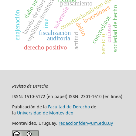
daño moral
república dominicana
constitucionalismo débil
lavado de dinero
pensamiento
inversiones
sociedad de hecho
soberanía
enajenación
concordatos
irae
delito
endoso
fiscalización
actitud
servicio
auditoria
derecho positivo
Revista de Derecho
ISSN: 1510-5172 (en papel) ISSN: 2301-1610 (en línea)
Publicación de la
Facultad de Derecho
de
la
Universidad de Montevideo
Montevideo, Uruguay.
redaccionfder@um.edu.uy