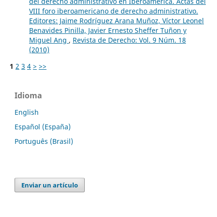
del derecho administrativo en Iberoamérica. Actas del
VIII foro iberoamericano de derecho administrativo.
Editores: Jaime Rodríguez Arana Muñoz, Víctor Leonel
Benavides Pinilla, Javier Ernesto Sheffer Tuñon y
Miguel Ang
,
Revista de Derecho: Vol. 9 Núm. 18
(2010)
1
2
3
4
>
>>
Idioma
English
Español (España)
Português (Brasil)
Enviar un artículo