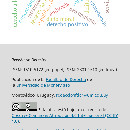
república dominicana
lavado de activos
tercerización
servicio
concordatos
enajenación
delito
auditoria
pensamiento
daño moral
derecho positivo
Revista de Derecho
ISSN: 1510-5172 (en papel) ISSN: 2301-1610 (en línea)
Publicación de la
Facultad de Derecho
de
la
Universidad de Montevideo
Montevideo, Uruguay.
redaccionfder@um.edu.uy
Esta obra está bajo una licencia de
Creative Commons Atribución 4.0 Internacional (CC BY
4.0)
.