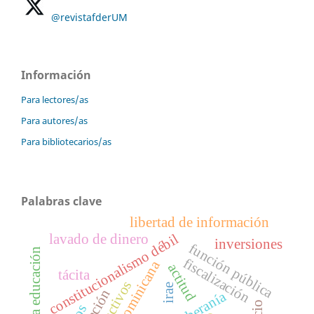
@revistafderUM
Información
Para lectores/as
Para autores/as
Para bibliotecarios/as
Palabras clave
libertad de información
constitucionalismo débil
lavado de dinero
inversiones
función pública
derecho a la educación
fiscalización
actitud
tácita
irae
soberanía