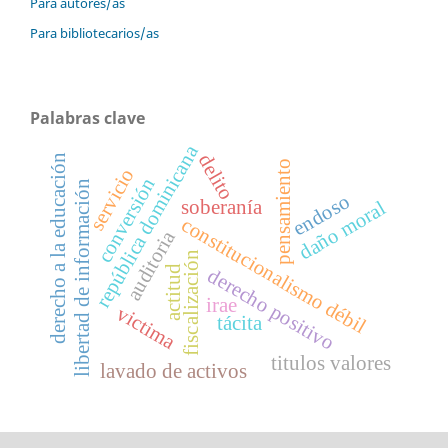
Para autores/as
Para bibliotecarios/as
Palabras clave
república dominicana
delito
derecho a la educación
pensamiento
servicio
conversión
libertad de información
endoso
soberanía
daño moral
constitucionalismo débil
auditoria
fiscalización
actitud
derecho positivo
irae
victima
tácita
titulos valores
lavado de activos