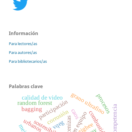
Información
Para lectores/as
Para autores/as
Para bibliotecarios/as
Palabras clave
grano ultrafino
procesos
calidad de video
participación
random forest
competencia
bagging
caos
corrosión
combustión
trabajo en equipo
cenizas
urbanos
sostenibilidad
vqeg
zigbee