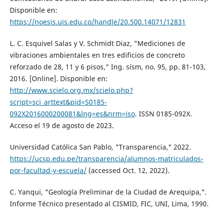
Disponible en:
https://noesis.uis.edu.co/handle/20.500.14071/12831
L. C. Esquivel Salas y V. Schmidt Diaz, "Mediciones de
vibraciones ambientales en tres edificios de concreto
reforzado de 28, 11 y 6 pisos," Ing. sísm, no. 95, pp. 81-103,
2016. [Online]. Disponible en:
http://www.scielo.org.mx/scielo.php?
script=sci_arttext&pid=S0185-
092X2016000200081&lng=es&nrm=iso
. ISSN 0185-092X.
Acceso el 19 de agosto de 2023.
Universidad Católica San Pablo, "Transparencia," 2022.
https://ucsp.edu.pe/transparencia/alumnos-matriculados-
por-facultad-y-escuela/
(accessed Oct. 12, 2022).
C. Yanqui, "Geología Preliminar de la Ciudad de Arequipa,".
Informe Técnico presentado al CISMID, FIC, UNI, Lima, 1990.