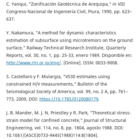
C. Yanqui, "Zonificación Geotécnica de Arequipa," in VIII
Congreso Nacional de Ingeniería Civil, Piura, 1990, pp. 623–
637.
Y. Nakamura, "A method for dynamic characteristics
estimation of subsurface using microtremors on the ground
surface," Railway Technical Research Institute, Quarterly
Reports, vol. 30, no. 1, pp. 25-33, enero 1989. Disponible en:
http://www.rtri.or.jp/eng/
. [Online]. ISSN: 0033-9008.
S. Castellaro y F. Mulargia, "VS30 estimates using
constrained H/V measurements," Bulletin of the
Seismological Society of America, vol. 99, no. 2 A, pp. 761–
773, 2009, DOI:
https://10.1785/0120080179
.
J. B. Mander, M. J. N. Priestley y R. Park, "Theoretical stress-
strain model for confined concrete," Journal of Structural
Engineering, vol. 114, no. 8, pp. 1804, agosto 1988. DOI:
10.1061/(ASCE)0733-9445(1988)114:8(1804).