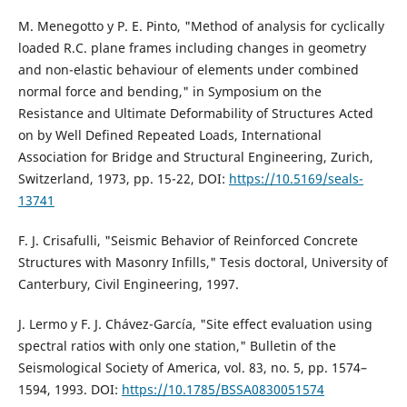
M. Menegotto y P. E. Pinto, "Method of analysis for cyclically
loaded R.C. plane frames including changes in geometry
and non-elastic behaviour of elements under combined
normal force and bending," in Symposium on the
Resistance and Ultimate Deformability of Structures Acted
on by Well Defined Repeated Loads, International
Association for Bridge and Structural Engineering, Zurich,
Switzerland, 1973, pp. 15-22, DOI:
https://10.5169/seals-
13741
F. J. Crisafulli, "Seismic Behavior of Reinforced Concrete
Structures with Masonry Infills," Tesis doctoral, University of
Canterbury, Civil Engineering, 1997.
J. Lermo y F. J. Chávez-García, "Site effect evaluation using
spectral ratios with only one station," Bulletin of the
Seismological Society of America, vol. 83, no. 5, pp. 1574–
1594, 1993. DOI:
https://10.1785/BSSA0830051574