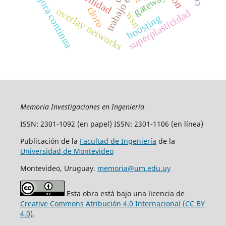
mejora continua
gateway
cloro
overlay networks
superplasticidad
wsn
boosting
Memoria Investigaciones en Ingeniería
ISSN: 2301-1092 (en papel) ISSN: 2301-1106 (en línea)
Publicación de la
Facultad de Ingeniería
de la
Universidad de Montevideo
Montevideo, Uruguay.
memoria@um.edu.uy
Esta obra está bajo una licencia de
Creative Commons Atribución 4.0 Internacional (CC BY
4.0)
.