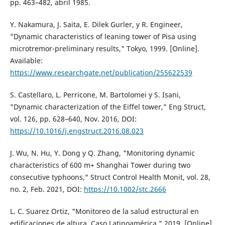
pp. 463–482, abril 1985.
Y. Nakamura, J. Saita, E. Dilek Gurler, y R. Engineer,
"Dynamic characteristics of leaning tower of Pisa using
microtremor-preliminary results," Tokyo, 1999. [Online].
Available:
https://www.researchgate.net/publication/255622539
S. Castellaro, L. Perricone, M. Bartolomei y S. Isani,
"Dynamic characterization of the Eiffel tower," Eng Struct,
vol. 126, pp. 628–640, Nov. 2016, DOI:
https://10.1016/j.engstruct.2016.08.023
J. Wu, N. Hu, Y. Dong y Q. Zhang, "Monitoring dynamic
characteristics of 600 m+ Shanghai Tower during two
consecutive typhoons," Struct Control Health Monit, vol. 28,
no. 2, Feb. 2021, DOI:
https://10.1002/stc.2666
L. C. Suarez Ortiz, "Monitoreo de la salud estructural en
edificaciones de altura. Caso Latinoamérica," 2019. [Online].