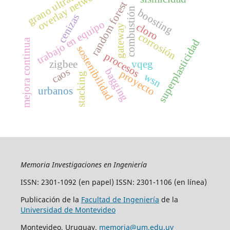
grano ultrafino
overlay networks
random forest
combustión
boosting
cenizas
trabajo en equipo
cloro
gateway
corrosión
mejora continua
superplasticidad
sostenibilidad
procesos
zigbee
vqeg
caos
bagging
proyecto
wsn
stacking
urbanos
Memoria Investigaciones en Ingeniería
ISSN: 2301-1092 (en papel) ISSN: 2301-1106 (en línea)
Publicación de la
Facultad de Ingeniería
de la
Universidad de Montevideo
Montevideo, Uruguay.
memoria@um.edu.uy