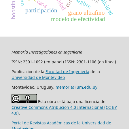
zigbee
boosting
caos
participación
grano ultrafino
modelo de efectividad
Memoria Investigaciones en Ingeniería
ISSN: 2301-1092 (en papel) ISSN: 2301-1106 (en línea)
Publicación de la
Facultad de Ingeniería
de la
Universidad de Montevideo
Montevideo, Uruguay.
memoria@um.edu.uy
Esta obra está bajo una licencia de
Creative Commons Atribución 4.0 Internacional (CC BY
4.0)
.
Portal de Revistas Académicas de la Universidad de
Montevideo
.