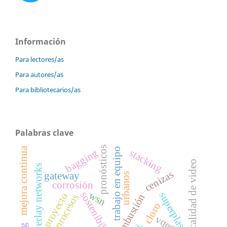
Información
Para lectores/as
Para autores/as
Para bibliotecarios/as
Palabras clave
pronósticos
mejora continua
trabajo en equipo
stacking
bagging
calidad de video
overlay networks
cenizas
gateway
urbanos
corrosión
sostenibilidad
wsn
superplasticidad
proyecto
combustión
procesos
cloro
vqeg