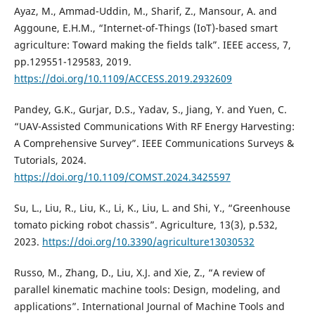
Ayaz, M., Ammad-Uddin, M., Sharif, Z., Mansour, A. and
Aggoune, E.H.M., “Internet-of-Things (IoT)-based smart
agriculture: Toward making the fields talk”. IEEE access, 7,
pp.129551-129583, 2019.
https://doi.org/10.1109/ACCESS.2019.2932609
Pandey, G.K., Gurjar, D.S., Yadav, S., Jiang, Y. and Yuen, C.
“UAV-Assisted Communications With RF Energy Harvesting:
A Comprehensive Survey”. IEEE Communications Surveys &
Tutorials, 2024.
https://doi.org/10.1109/COMST.2024.3425597
Su, L., Liu, R., Liu, K., Li, K., Liu, L. and Shi, Y., “Greenhouse
tomato picking robot chassis”. Agriculture, 13(3), p.532,
2023.
https://doi.org/10.3390/agriculture13030532
Russo, M., Zhang, D., Liu, X.J. and Xie, Z., “A review of
parallel kinematic machine tools: Design, modeling, and
applications”. International Journal of Machine Tools and