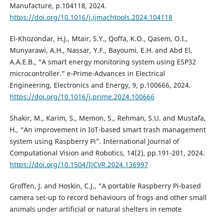
Manufacture, p.104118, 2024.
https://doi.org/10.1016/j.ijmachtools.2024.104118
El-Khozondar, H.J., Mtair, S.Y., Qoffa, K.O., Qasem, O.I.,
Munyarawi, A.H., Nassar, Y.F., Bayoumi, E.H. and Abd El,
A.A.E.B., “A smart energy monitoring system using ESP32
microcontroller.” e-Prime-Advances in Electrical
Engineering, Electronics and Energy, 9, p.100666, 2024.
https://doi.org/10.1016/j.prime.2024.100666
Shakir, M., Karim, S., Memon, S., Rehman, S.U. and Mustafa,
H., “An improvement in IoT-based smart trash management
system using Raspberry Pi”. International Journal of
Computational Vision and Robotics, 14(2), pp.191-201, 2024.
https://doi.org/10.1504/IJCVR.2024.136997
Groffen, J. and Hoskin, C.J., “A portable Raspberry Pi‐based
camera set‐up to record behaviours of frogs and other small
animals under artificial or natural shelters in remote