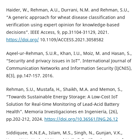
Haider, W., Rehman, A.U., Durrani, N.M. and Rehman, S.U.,
“A generic approach for wheat disease classification and
verification using expert opinion for knowledge-based
decisions”. IEEE Access, 9, pp.31104-31129, 2021.
https://doi.org/
10.1109/ACCESS.2021.3058582
Aqeel-ur-Rehman, S.U.R., Khan, I.U., Moiz, M. and Hasan, S.,
“Security and privacy issues in IoT”. International Journal of
Communication Networks and Information Security (IJCNIS),
8(3), pp.147-157. 2016.
Rehman, S.U., Mustafa, H., Shaikh, M.A. and Memon, S.,
“Towards Sustainable Energy Storage: A Low-Cost IoT
Solution for Real-time Monitoring of Lead-Acid Battery
Health”. Memoria Investigaciones en Ingeniería, (26),
pp.202-212, 2024.
https://doi.org/10.36561/ING.26.12
Siddiquee, K.N.E.A., Islam, M.S., Singh, N., Gunjan, V.K.,