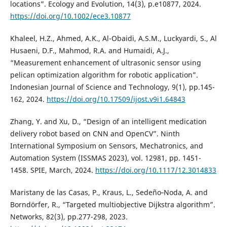
locations”. Ecology and Evolution, 14(3), p.e10877, 2024.
https://doi.org/10.1002/ece3.10877
Khaleel, H.Z., Ahmed, A.K., Al-Obaidi, A.S.M., Luckyardi, S., Al
Husaeni, D.F., Mahmod, R.A. and Humaidi, A.J.,
“Measurement enhancement of ultrasonic sensor using
pelican optimization algorithm for robotic application”.
Indonesian Journal of Science and Technology, 9(1), pp.145-
162, 2024.
https://doi.org/10.17509/ijost.v9i1.64843
Zhang, Y. and Xu, D., “Design of an intelligent medication
delivery robot based on CNN and OpenCV”. Ninth
International Symposium on Sensors, Mechatronics, and
Automation System (ISSMAS 2023), vol. 12981, pp. 1451-
1458. SPIE, March, 2024.
https://doi.org/10.1117/12.3014833
Maristany de las Casas, P., Kraus, L., Sedeño‐Noda, A. and
Borndörfer, R., “Targeted multiobjective Dijkstra algorithm”.
Networks, 82(3), pp.277-298, 2023.