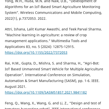
Yong, W.H., Huda, M.N. and Naik, D.B., “Development of
Algorithms for an IoT‐Based Smart Agriculture Monitoring
System”. Wireless Communications and Mobile Computing,
2022(1), p.7372053. 2022.
Attri, Ishana, Lalit Kumar Awasthi, and Teek Parval Sharma.
"Machine learning in agriculture: a review of crop
management applications." Multimedia Tools and
Applications 83, no. 5 (2024): 12875-12915.
https://doi.org/10.1155/2022/7372053
Rai, H.M., Gupta, D., Mishra, S. and Sharma, H., “Agri-Bot:
IoT Based Unmanned Smart Vehicle for Multiple Agriculture
Operation”. International Conference on Simulation,
Automation & Smart Manufacturing (SASM), pp. 1-6. IEEE.
August 2021.
https://doi.org/10.1109/SASM51857.2021.9841182
Feng, Q., Wang, X., Wang, G. and Li, Z., “Design and test of
tomatoes harvesting robot”. IEEE international conference