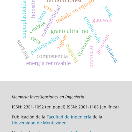
boosting
trabajo en equipo
superplasticidad
wsn
sostenibilidad
vqeg
cloro
combustión
gateway
cenizas
grano ultrafino
procesos
zigbee
corrosión
participación
caos
stacking
bagging
urbanos
proyecto
competencia
energía renovable
Memoria Investigaciones en Ingeniería
ISSN: 2301-1092 (en papel) ISSN: 2301-1106 (en línea)
Publicación de la
Facultad de Ingeniería
de la
Universidad de Montevideo