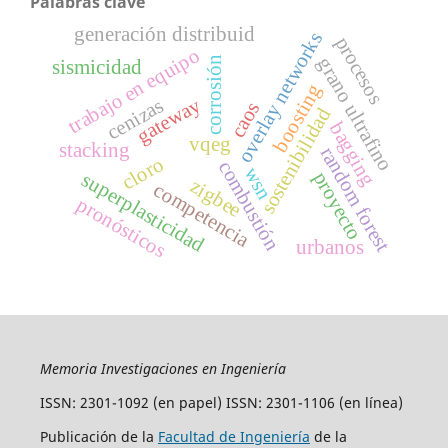
Palabras clave
generación distribuid
overlay networks
procesos
trabajo en equipo
grano ultrafino
corrosión
sismicidad
boosting
gateway
cenizas
caos
sostenibilidad
bagging
vqeg
stacking
random forest
cloro
combustión
wsn
proyecto
superplasticidad
zigbee
competencia
pronósticos
urbanos
Memoria Investigaciones en Ingeniería
ISSN: 2301-1092 (en papel) ISSN: 2301-1106 (en línea)
Publicación de la
Facultad de Ingeniería
de la