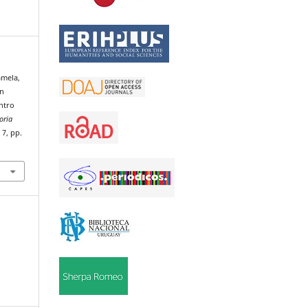
amela,
en
ntro
ria
º 7, pp.