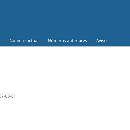
a
Número actual
Números anteriores
Avisos
07-03-01