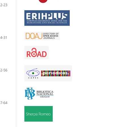
12-23
24-31
32-56
57-64