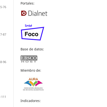
Portales:
65-76
77-87
Base de datos:
88-96
Miembro de:
-111
Indicadores: