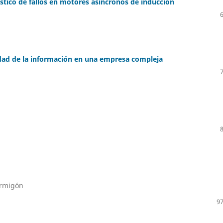
tico de fallos en motores asíncronos de inducción
idad de la información en una empresa compleja
ormigón
97