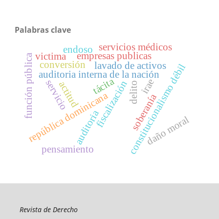
Palabras clave
servicios médicos
endoso
empresas publicas
victima
función pública
conversión
lavado de activos
constitucionalismo débil
auditoria interna de la nación
tácita
irae
servicio
fiscalización
actitud
delito
república dominicana
soberanía
auditoria
daño moral
pensamiento
Revista de Derecho