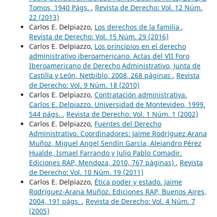
Tomos, 1940 Págs.
,
Revista de Derecho: Vol. 12 Núm.
22 (2013)
Carlos E. Delpiazzo,
Los derechos de la familia
,
Revista de Derecho: Vol. 15 Núm. 29 (2016)
Carlos E. Delpiazzo,
Los principios en el derecho
administrativo iberoamericano. Actas del VII Foro
Iberoamericano de Derecho Administrativo, Junta de
Castilla y León, Netbiblo, 2008, 268 páginas
,
Revista
de Derecho: Vol. 9 Núm. 18 (2010)
Carlos E. Delpiazzo,
Contratación administrativa.
Carlos E. Delpiazzo. Universidad de Montevideo, 1999.
544 págs.
,
Revista de Derecho: Vol. 1 Núm. 1 (2002)
Carlos E. Delpiazzo,
Fuentes del Derecho
Administrativo. Coordinadores: Jaime Rodríguez Arana
Muñoz, Miguel Angel Sendín García, Alejandro Pérez
Hualde, Ismael Farrando y Julio Pablo Comadir.
Ediciones RAP, Mendoza, 2010, 767 páginas)
,
Revista
de Derecho: Vol. 10 Núm. 19 (2011)
Carlos E. Delpiazzo,
Ética poder y estado. Jaime
Rodríguez-Arana Muñoz. Ediciones RAP, Buenos Aires,
2004, 191 págs.
,
Revista de Derecho: Vol. 4 Núm. 7
(2005)