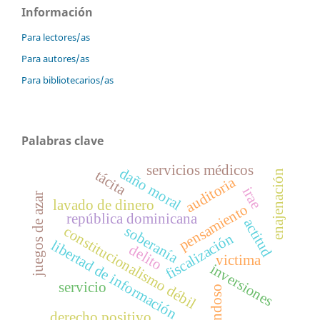
Información
Para lectores/as
Para autores/as
Para bibliotecarios/as
Palabras clave
servicios médicos
daño moral
tácita
enajenación
auditoria
irae
juegos de azar
lavado de dinero
pensamiento
república dominicana
actitud
soberanía
constitucionalismo débil
fiscalización
libertad de información
delito
victima
inversiones
servicio
endoso
derecho positivo