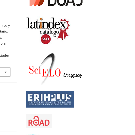
ónico y
ntaño.
s.
do a
stader