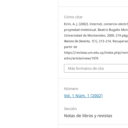
Cómo citar
Eirin, A. J. (2002). Internet, comercio electr
propiedad intelectual. Beatriz Bugallo Mo
Universidad de Montevideo, 2000. 219 pág
Revista De Derecho
,
1
(1), 213–214. Recupera
partir de
https://revistas.um.edu.uy/index.php/revi
echo/article/view/1076
Más formatos de cita
Número
Vol. 1 Núm. 1 (2002)
Sección
Notas de libros y revistas