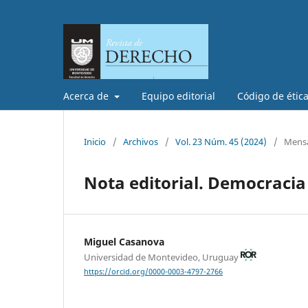
Acerca de
Equipo editorial
Código de étic
Inicio
/
Archivos
/
Vol. 23 Núm. 45 (2024)
/
Mensa
Nota editorial. Democracia
Miguel Casanova
Universidad de Montevideo, Uruguay
https://orcid.org/0000-0003-4797-2766