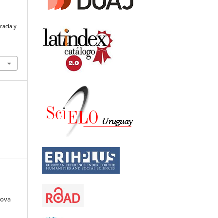
racia y
nova